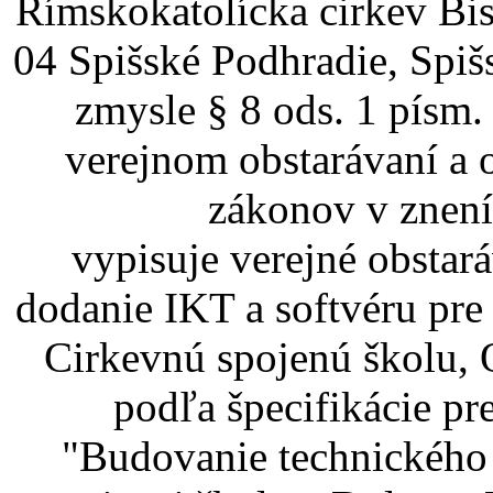
Rímskokatolícka cirkev Bi
04 Spišské Podhradie, Spiš
zmysle § 8 ods. 1 písm.
verejnom obstarávaní a 
zákonov v znení
vypisuje verejné obstar
dodanie IKT a softvéru pr
Cirkevnú spojenú školu,
podľa špecifikácie pr
"Budovanie technického 