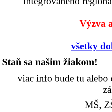
Integrovaného region
Výzva a
všetky d
Staň sa našim žiakom!
viac info bude tu alebo
zá
MŠ, Z