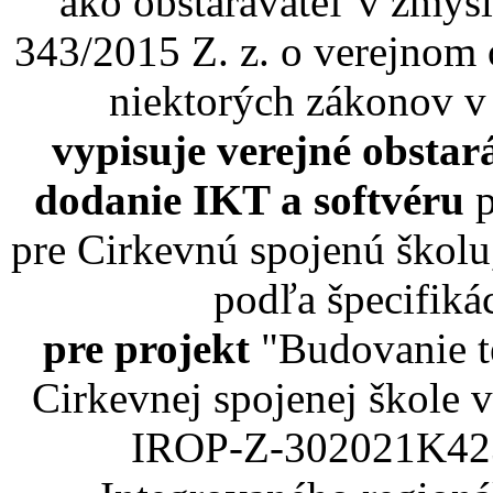
ako obstarávateľ v zmysl
343/2015 Z. z. o verejnom 
niektorých zákonov v
vypisuje verejné obsta
dodanie IKT a softvéru
p
pre Cirkevnú spojenú škol
podľa špecifiká
pre projekt
"Budovanie t
Cirkevnej spojenej škole
IROP-Z-302021K423