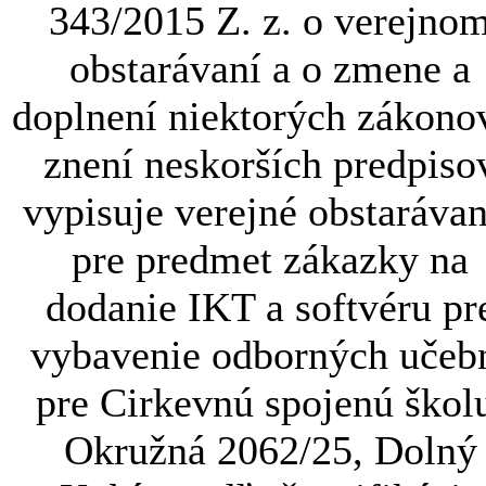
343/2015 Z. z. o verejno
obstarávaní a o zmene a
doplnení niektorých zákono
znení neskorších predpiso
vypisuje verejné obstarávan
pre predmet zákazky na
dodanie IKT a softvéru pr
vybavenie odborných učeb
pre Cirkevnú spojenú škol
Okružná 2062/25, Dolný