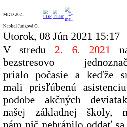
MDD 2021
Napísal Jurigová O.
Utorok, 08 Jún 2021 15:17
V stredu
2. 6. 2021
n
bezstresovo jednoznač
prialo počasie a keďže 
mali prisľúbenú asistenci
podobe akčných deviata
našej základnej školy, 
nám nič nebránilo oddať sa