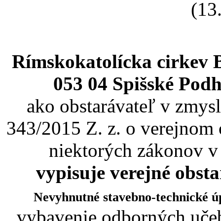
(13
Rímskokatolícka cirkev 
053 04 Spišské Podh
ako obstarávateľ v zmysl
343/2015 Z. z. o verejnom 
niektorých zákonov v
vypisuje verejné obst
Nevyhnutné stavebno-technické ú
vybavenie odborných učeb