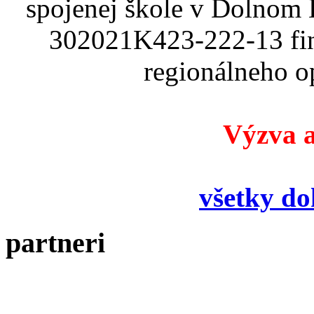
spojenej škole v Dolnom
302021K423-222-13 fin
regionálneho o
Výzva a
všetky d
partneri