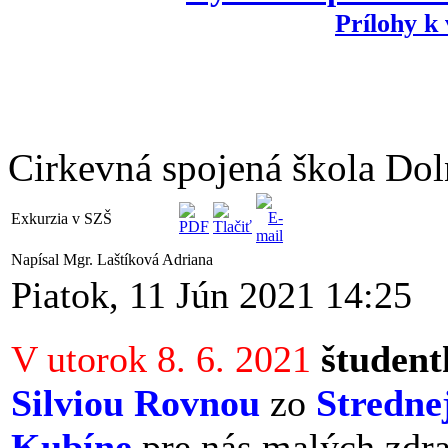
Prílohy k
Cirkevná spojená škola Do
Exkurzia v SZŠ
Napísal Mgr. Laštíková Adriana
Piatok, 11 Jún 2021 14:25
V utorok 8. 6. 2021
študent
Silviou Rovnou
zo
Stredne
Kubíne
pre nás malých zdra