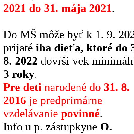
2021 do 31. mája 2021
.
Do MŠ môže byť k 1. 9. 20
prijaté
iba dieťa, ktoré do 
8. 2022
dovŕši vek minimál
3 roky
.
Pre deti
narodené do
31. 8.
2016
je predprimárne
vzdelávanie
povinné
.
Info u p. zástupkyne
O.