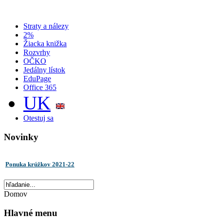
Straty a nálezy
2%
Žiacka knižka
Rozvrhy
OČKO
Jedálny lístok
EduPage
Office 365
UK
Otestuj sa
Novinky
Ponuka krúžkov 2021-22
Domov
Hlavné menu