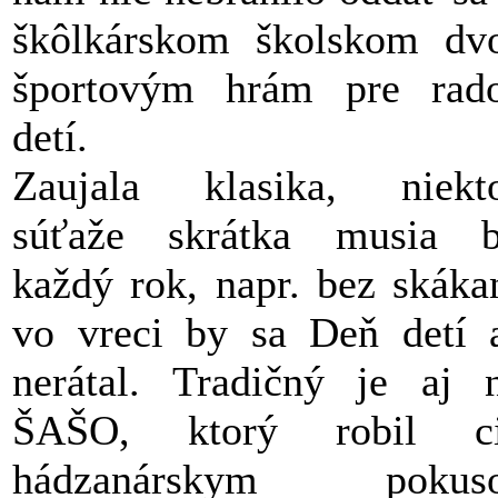
škôlkárskom školskom dv
športovým hrám pre rad
detí.
Zaujala klasika, niekt
súťaže skrátka musia b
každý rok, napr. bez skáka
vo vreci by sa Deň detí 
nerátal. Tradičný je aj 
ŠAŠO, ktorý robil ci
hádzanárskym pokus