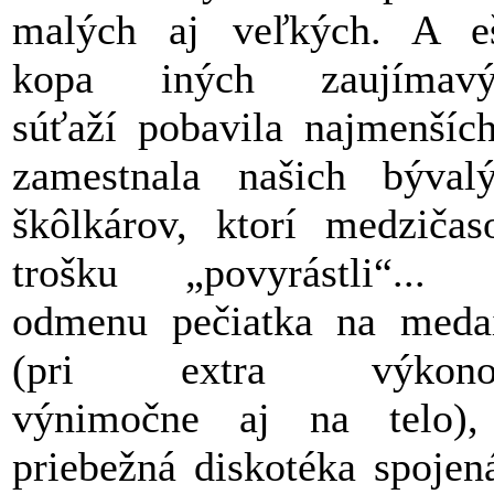
malých aj veľkých. A e
kopa iných zaujímavý
súťaží pobavila najmenšíc
zamestnala našich býval
škôlkárov, ktorí medziča
trošku „povyrástli“...
odmenu pečiatka na meda
(pri extra výkono
výnimočne aj na telo),
priebežná diskotéka spojen