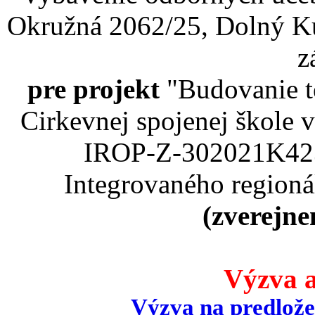
Okružná 2062/25, Dolný Ku
z
pre projekt
"Budovanie t
Cirkevnej spojenej škole
IROP-Z-302021K423
Integrovaného region
(zverejne
Výzva a
Výzva na predlože