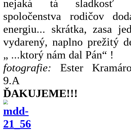
nejaká tá sladkosť 
spoločenstva rodičov dod
energiu... skrátka, zasa je
vydarený, naplno prežitý d
„ ...ktorý nám dal Pán“ !
fotografie:
Ester Kramáro
9.A
ĎAKUJEME!!!