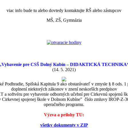
viac info bude tu alebo dovtedy kontaktujte RŠ alebo zástupcov
MŠ, ZŠ, Gymnázia
„Vybavenie pre CSŠ Dolný Kubín – DIDAKTICKÁ TECHNIKA
(14. 5. 2021)
 Podhradie, Spišská Kapitula 9 ako obstarávateľ v zmysle § 8 ods. 1 
doplnení niektorých zákonov v znení neskorších predpisov
IKT a softvéru pre vybavenie odborných učební pre Cirkevnú spojenú š
í v Cirkevnej spojenej škole v Dolnom Kubíne" číslo zmluvy IROP-Z-
operačného programu.
Výzva a prílohy TU:
všetky dokumenty v ZIP