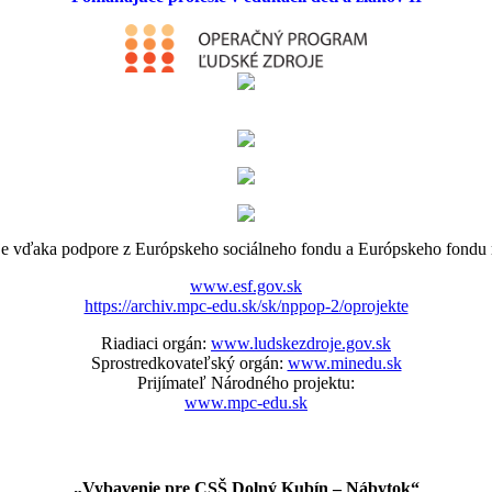
lizuje vďaka podpore z Európskeho sociálneho fondu a Európskeho fond
www.esf.gov.sk
https://archiv.mpc-edu.sk/sk/nppop-2/oprojekte
Riadiaci orgán:
www.ludskezdroje.gov.sk
Sprostredkovateľský orgán:
www.minedu.sk
Prijímateľ Národného projektu:
www.mpc-edu.sk
„Vybavenie pre CSŠ Dolný Kubín – Nábytok“