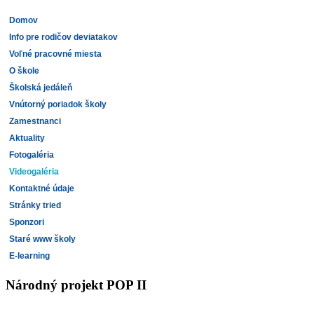
Domov
Info pre rodičov deviatakov
Voľné pracovné miesta
O škole
Školská jedáleň
Vnútorný poriadok školy
Zamestnanci
Aktuality
Fotogaléria
Videogaléria
Kontaktné údaje
Stránky tried
Sponzori
Staré www školy
E-learning
Národný projekt POP II