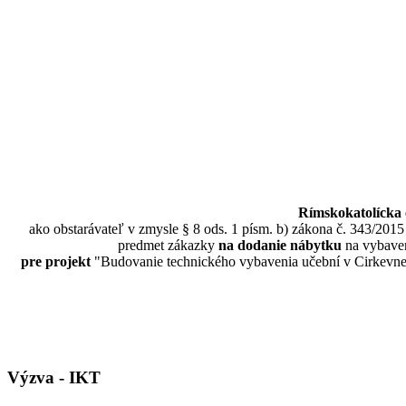
Rímskokatolícka 
ako obstarávateľ v zmysle § 8 ods. 1 písm. b) zákona č. 343/201
predmet zákazky
na dodanie nábytku
na vybaven
pre projekt
"Budovanie technického vybavenia učební v Cirkevn
Výzva - IKT