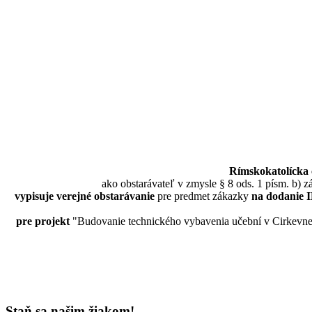
Rímskokatolícka 
ako obstarávateľ v zmysle § 8 ods. 1 písm. b) 
vypisuje verejné obstarávanie
pre predmet zákazky
na dodanie I
pre projekt
"Budovanie technického vybavenia učební v Cirkevn
Staň sa našim žiakom!