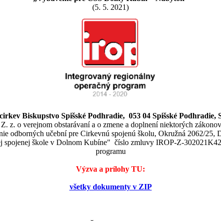
(5. 5. 2021)
cirkev Biskupstvo Spišské Podhradie, 053 04 Spišské Podhradie, S
5 Z. z. o verejnom obstarávaní a o zmene a doplnení niektorých zákono
ie odborných učební pre Cirkevnú spojenú školu, Okružná 2062/25, D
ej spojenej škole v Dolnom Kubíne" číslo zmluvy IROP-Z-302021K423
programu
Výzva a prílohy TU:
všetky dokumenty v ZIP