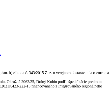
“
písm. b) zákona č. 343/2015 Z. z. o verejnom obstarávaní a o zmene a
kolu, Okružná 2062/25, Dolný Kubín podľa špecifikácie predmetu
302021K423-222-13 financovaného z Integrovaného regionálneho