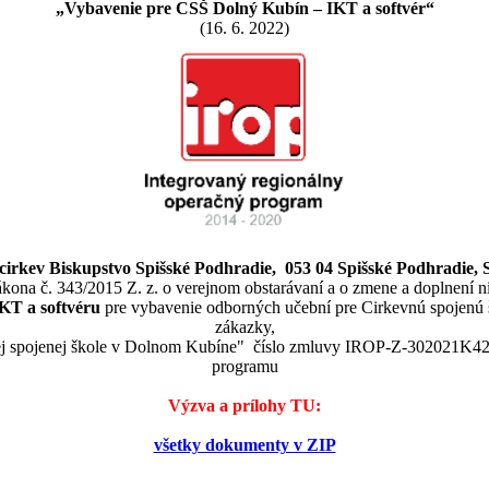
„Vybavenie pre CSŠ Dolný Kubín – IKT a softvér“
(16. 6. 2022)
cirkev Biskupstvo Spišské Podhradie, 053 04 Spišské Podhradie, S
zákona č. 343/2015 Z. z. o verejnom obstarávaní a o zmene a doplnení 
KT a softvéru
pre vybavenie odborných učební pre Cirkevnú spojenú 
zákazky,
ej spojenej škole v Dolnom Kubíne" číslo zmluvy IROP-Z-302021K423
programu
Výzva a prílohy TU:
všetky dokumenty v ZIP