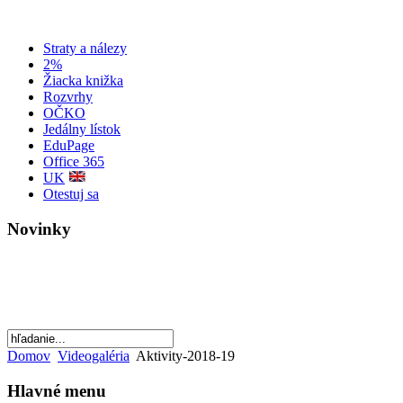
Straty a nálezy
2%
Žiacka knižka
Rozvrhy
OČKO
Jedálny lístok
EduPage
Office 365
UK
Otestuj sa
Novinky
Rok 2022
30. rokov od vzniku školy
Domov
Videogaléria
Aktivity-2018-19
Hlavné menu