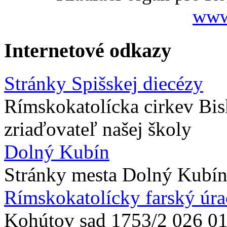
www
Internetové odkazy
Stránky Spišskej diecézy
Rímskokatolícka cirkev Bis
zriaďovateľ našej školy
Dolný Kubín
Stránky mesta Dolný Kubí
Rímskokatolícky farský úrad
Kohútov sad 1753/2 026 0