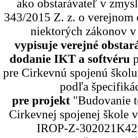
ako obstarávateľ v zmysl
343/2015 Z. z. o verejnom 
niektorých zákonov v
vypisuje verejné obsta
dodanie IKT a softvéru
p
pre Cirkevnú spojenú škol
podľa špecifiká
pre projekt
"Budovanie t
Cirkevnej spojenej škole
IROP-Z-302021K423