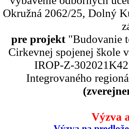
vybavenie odborných učeb
Okružná 2062/25, Dolný Ku
z
pre projekt
"Budovanie t
Cirkevnej spojenej škole
IROP-Z-302021K423
Integrovaného region
(zverejne
Výzva a
Výzva na predlože