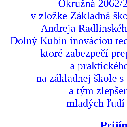
Okružná 2062/2
v zložke Základná ško
Andreja Radlinskéh
Dolný Kubín inováciou tec
ktoré zabezpečí pre
a praktickéh
na základnej škole s
a tým zlepšen
mladých ľudí 
Prijí