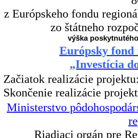
8
z Európskeho fondu regioná
zo štátneho rozpo
výška poskytnutého
Európsky fond 
„Investícia d
Začiatok realizácie projektu
Skončenie realizácie projek
Ministerstvo pôdohospodárs
r
Riadiaci orgán pre R