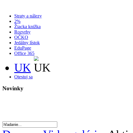
Straty a nálezy
2%
Žiacka knižka
Rozvrhy
OČKO
Jedálny lístok
EduPage
Office 365
UK
Otestuj sa
Novinky
Rok 2022
30. rokov od vzniku školy