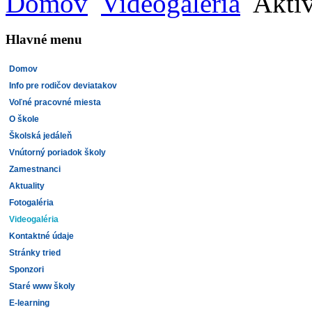
Domov
Videogaléria
Aktiv
Hlavné menu
Domov
Info pre rodičov deviatakov
Voľné pracovné miesta
O škole
Školská jedáleň
Vnútorný poriadok školy
Zamestnanci
Aktuality
Fotogaléria
Videogaléria
Kontaktné údaje
Stránky tried
Sponzori
Staré www školy
E-learning