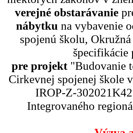
verejné obstarávanie
pr
nábytku
na vybavenie o
spojenú školu, Okružná
špecifikácie
pre projekt
"Budovanie t
Cirkevnej spojenej škole
IROP-Z-302021K423
Integrovaného region
Výzva a