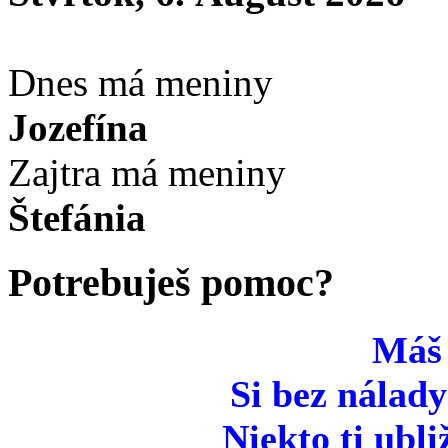
Dnes má meniny
Jozefína
Zajtra má meniny
Štefánia
Potrebuješ pomoc?
Máš
Si bez nálady
Niekto ti ubli