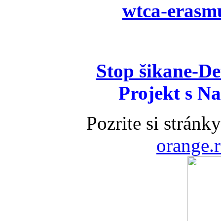
wtca-erasmu
Stop šikane-D
Projekt s 
Pozrite si stránk
orange.