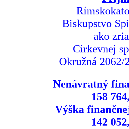
Rímskokatol
Biskupstvo Spi
ako zri
Cirkevnej sp
Okružná 2062/2
Nenávratný fina
158 764
Výška finančne
142 052