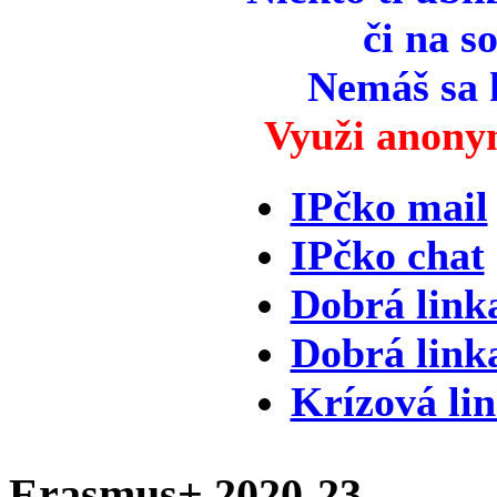
či na so
Nemáš sa 
Využi anony
IPčko mail
IPčko chat
Dobrá link
Dobrá link
Krízová li
Erasmus+ 2020-23