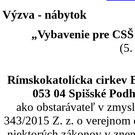
Výzva - nábytok
„Vybavenie pre CSŠ
(5.
Rímskokatolícka cirkev 
053 04 Spišské Podh
ako obstarávateľ v zmysl
343/2015 Z. z. o verejnom 
niektorých zákonov v znen