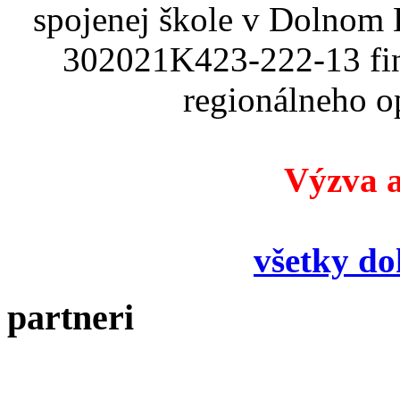
spojenej škole v Dolnom
302021K423-222-13 fin
regionálneho o
Výzva a
všetky d
partneri