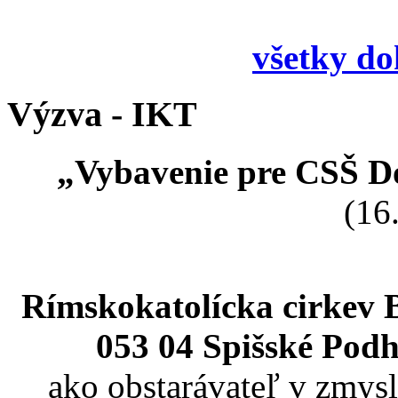
všetky d
Výzva - IKT
„Vybavenie pre CSŠ Do
(16
Rímskokatolícka cirkev 
053 04 Spišské Podh
ako obstarávateľ v zmysl