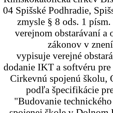
04 Spišské Podhradie, Spiš
zmysle § 8 ods. 1 písm.
verejnom obstarávaní a 
zákonov v znení
vypisuje verejné obstar
dodanie IKT a softvéru pr
Cirkevnú spojenú školu,
podľa špecifikácie pr
"Budovanie technického 
spojenej škole v Dolnom