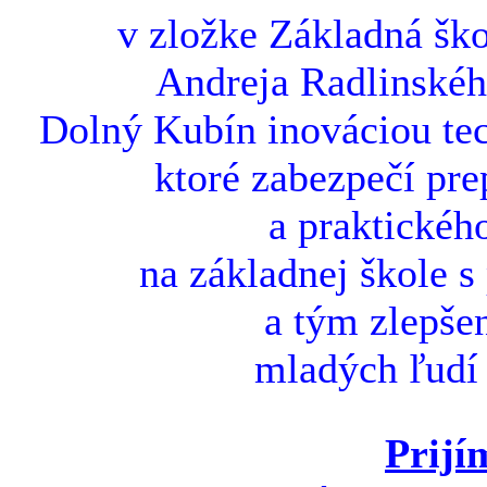
v zložke Základná ško
Andreja Radlinskéh
Dolný Kubín inováciou tec
ktoré zabezpečí pre
a praktickéh
na základnej škole s
a tým zlepšen
mladých ľudí 
Prijí