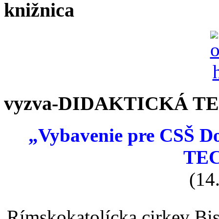
knižnica
vyzva-DIDAKTICKÁ T
„Vybavenie pre CSŠ 
TE
(14
Rímskokatolícka cirkev Bi