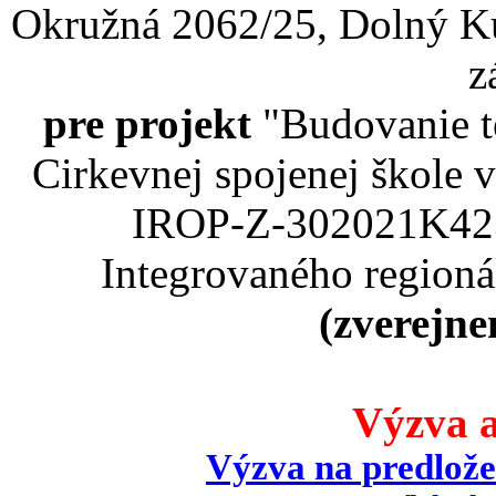
Okružná 2062/25, Dolný Ku
z
pre projekt
"Budovanie t
Cirkevnej spojenej škole
IROP-Z-302021K423
Integrovaného region
(zverejne
Výzva a
Výzva na predlože