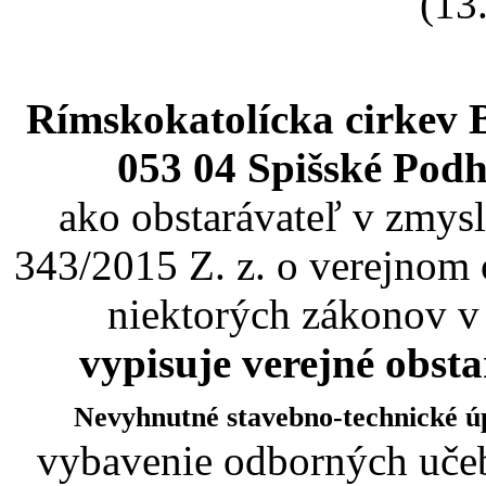
(13
Rímskokatolícka cirkev 
053 04 Spišské Podh
ako obstarávateľ v zmysl
343/2015 Z. z. o verejnom 
niektorých zákonov v
vypisuje verejné obst
Nevyhnutné stavebno-technické ú
vybavenie odborných učeb