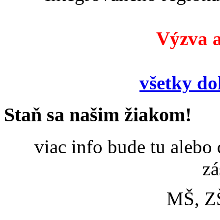
Výzva a
všetky d
Staň sa našim žiakom!
viac info bude tu alebo
zá
MŠ, Z