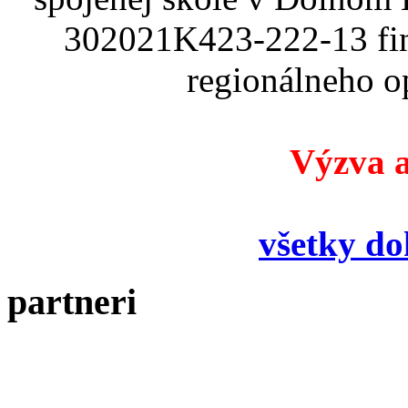
302021K423-222-13 fin
regionálneho o
Výzva a
všetky d
partneri