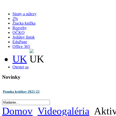
Straty a nálezy
2%
Žiacka knižka
Rozvrhy
OČKO
Jedálny lístok
EduPage
Office 365
UK
Otestuj sa
Novinky
Ponuka krúžkov 2021-22
Domov
Videogaléria
Aktiv