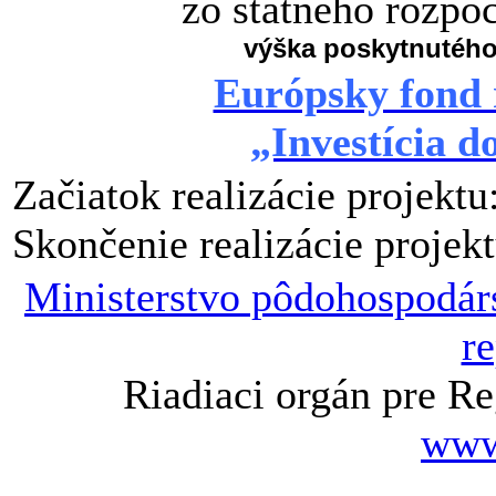
zo štátneho rozpo
výška poskytnutého
Európsky fond 
„Investícia d
Začiatok realizácie projektu
Skončenie realizácie projek
Ministerstvo pôdohospodárs
r
Riadiaci orgán pre R
www