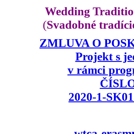
Wedding Traditio
(
Svadobné tradíci
ZMLUVA O POSK
Projekt s 
v rámci pr
ČÍSL
2020-1-SK0
wtca-erasmu