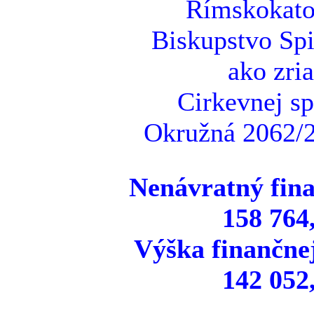
Rímskokatol
Biskupstvo Spi
ako zri
Cirkevnej sp
Okružná 2062/2
Nenávratný fina
158 764
Výška finančne
142 052