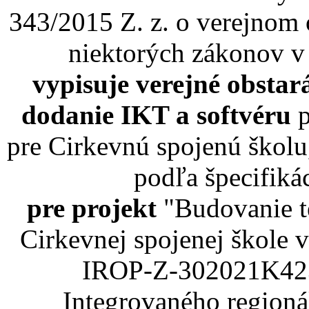
343/2015 Z. z. o verejnom 
niektorých zákonov v
vypisuje verejné obsta
dodanie IKT a softvéru
p
pre Cirkevnú spojenú škol
podľa špecifiká
pre projekt
"Budovanie t
Cirkevnej spojenej škole
IROP-Z-302021K423
Integrovaného region