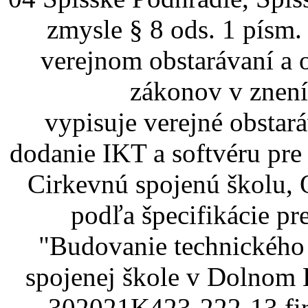
zmysle § 8 ods. 1 písm.
verejnom obstarávaní a 
zákonov v znení
vypisuje verejné obstar
dodanie IKT a softvéru pr
Cirkevnú spojenú školu,
podľa špecifikácie pr
"Budovanie technického 
spojenej škole v Dolnom
302021K423-222-13 fin