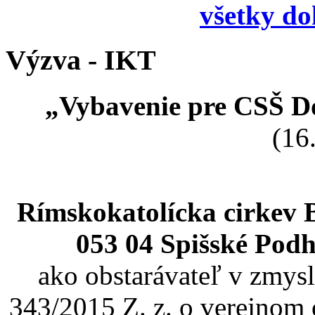
všetky d
Výzva - IKT
„Vybavenie pre CSŠ Do
(16
Rímskokatolícka cirkev 
053 04 Spišské Podh
ako obstarávateľ v zmysl
343/2015 Z. z. o verejnom 