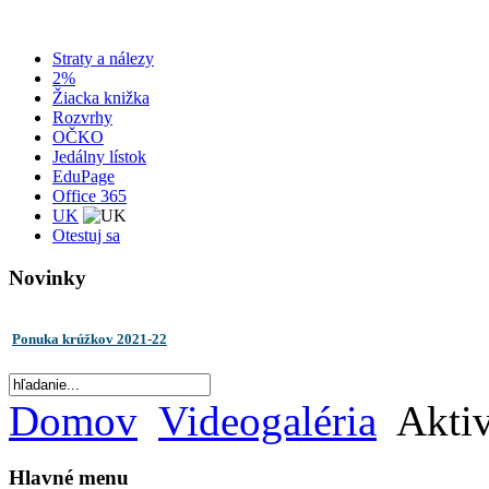
Straty a nálezy
2%
Žiacka knižka
Rozvrhy
OČKO
Jedálny lístok
EduPage
Office 365
UK
Otestuj sa
Novinky
Ponuka krúžkov 2021-22
Domov
Videogaléria
Aktiv
Hlavné menu