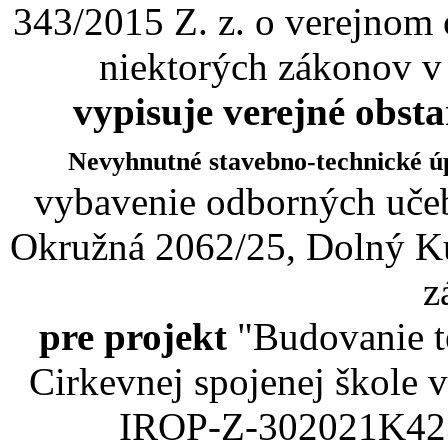
343/2015 Z. z. o verejnom 
niektorých zákonov v
vypisuje verejné obst
Nevyhnutné stavebno-technické ú
vybavenie odborných učeb
Okružná 2062/25, Dolný Ku
z
pre projekt
"Budovanie t
Cirkevnej spojenej škole
IROP-Z-302021K423