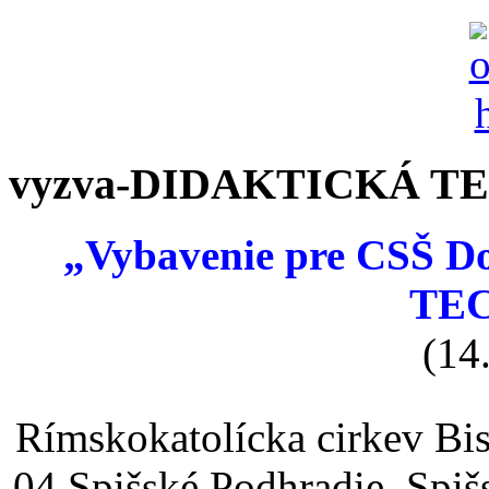
vyzva-DIDAKTICKÁ T
„Vybavenie pre CSŠ 
TE
(14
Rímskokatolícka cirkev Bi
04 Spišské Podhradie, Spiš