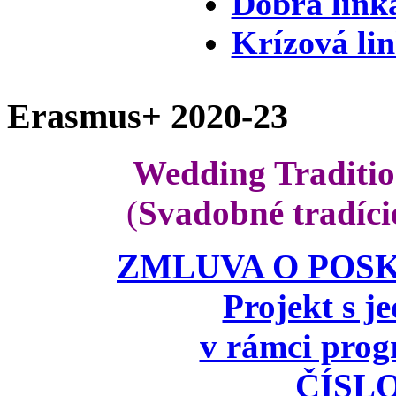
Dobrá link
Krízová li
Erasmus+ 2020-23
Wedding Traditio
(
Svadobné tradíci
ZMLUVA O POSK
Projekt s 
v rámci pr
ČÍSL