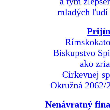
a tým zlepšen
mladých ľudí 
Prijí
Rímskokatol
Biskupstvo Spi
ako zri
Cirkevnej sp
Okružná 2062/2
Nenávratný fina