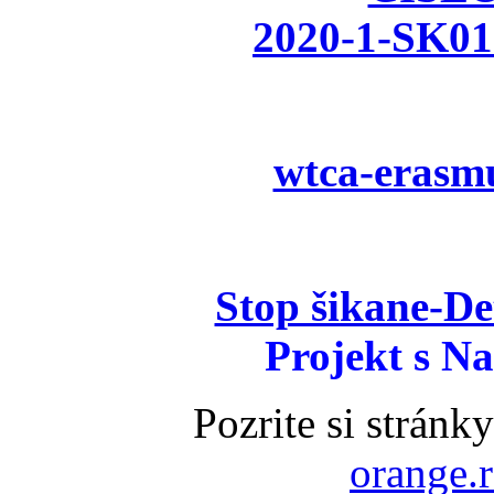
2020-1-SK0
wtca-erasmu
Stop šikane-D
Projekt s 
Pozrite si stránk
orange.