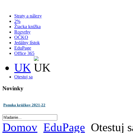
Straty a nálezy
2%
Žiacka knižka
Rozvrhy
OČKO
Jedálny lístok
EduPage
Office 365
UK
Otestuj sa
Novinky
Ponuka krúžkov 2021-22
Domov
EduPage
Otestuj s