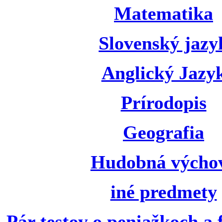
Matematika
Slovenský jazy
Anglický Jazy
Prírodopis
Geografia
Hudobná výcho
iné predmety
Pár testov o peniažkoch a 