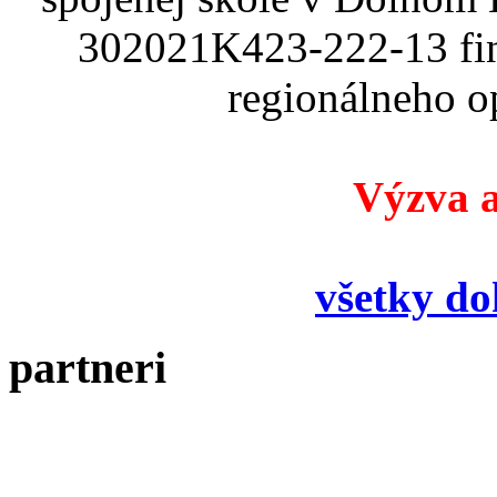
302021K423-222-13 fin
regionálneho o
Výzva a
všetky d
partneri