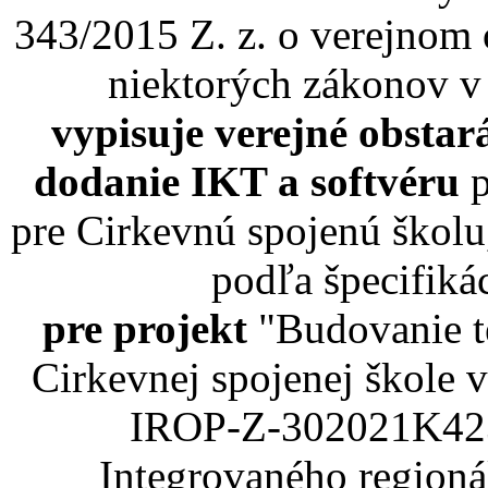
343/2015 Z. z. o verejnom 
niektorých zákonov v
vypisuje verejné obsta
dodanie IKT a softvéru
p
pre Cirkevnú spojenú škol
podľa špecifiká
pre projekt
"Budovanie t
Cirkevnej spojenej škole
IROP-Z-302021K423
Integrovaného region