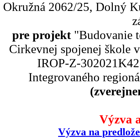
Okružná 2062/25, Dolný Ku
z
pre projekt
"Budovanie t
Cirkevnej spojenej škole
IROP-Z-302021K423
Integrovaného region
(zverejne
Výzva a
Výzva na predlože