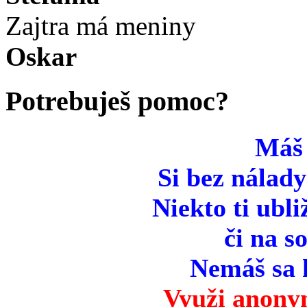
Zajtra má meniny
Oskar
Potrebuješ pomoc?
Máš
Si bez nálady
Niekto ti ubli
či na so
Nemáš sa 
Využi anony