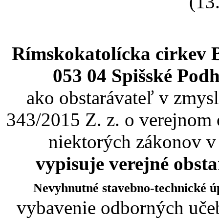
(13
Rímskokatolícka cirkev 
053 04 Spišské Podh
ako obstarávateľ v zmysl
343/2015 Z. z. o verejnom 
niektorých zákonov v
vypisuje verejné obst
Nevyhnutné stavebno-technické ú
vybavenie odborných učeb