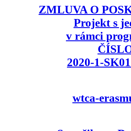
ZMLUVA O POSK
Projekt s 
v rámci pr
ČÍSL
2020-1-SK0
wtca-erasmu