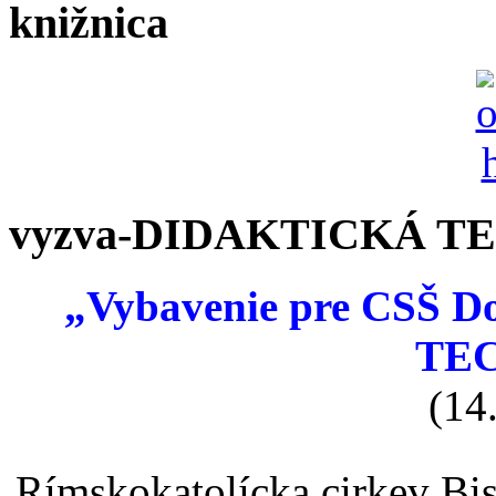
knižnica
vyzva-DIDAKTICKÁ T
„Vybavenie pre CSŠ 
TE
(14
Rímskokatolícka cirkev Bi