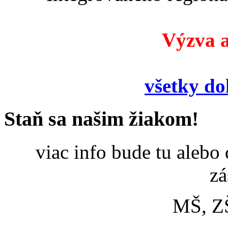
Výzva a
všetky d
Staň sa našim žiakom!
viac info bude tu alebo
zá
MŠ, Z