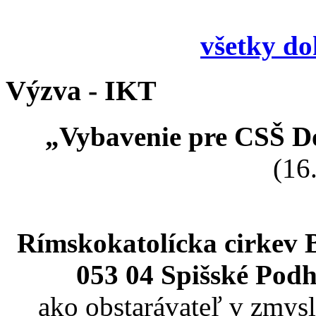
všetky d
Výzva - IKT
„Vybavenie pre CSŠ Do
(16
Rímskokatolícka cirkev 
053 04 Spišské Podh
ako obstarávateľ v zmysl