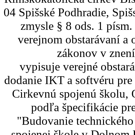
04 Spišské Podhradie, Spiš
zmysle § 8 ods. 1 písm.
verejnom obstarávaní a 
zákonov v znení
vypisuje verejné obstar
dodanie IKT a softvéru pr
Cirkevnú spojenú školu,
podľa špecifikácie pr
"Budovanie technického 
spojenej škole v Dolnom