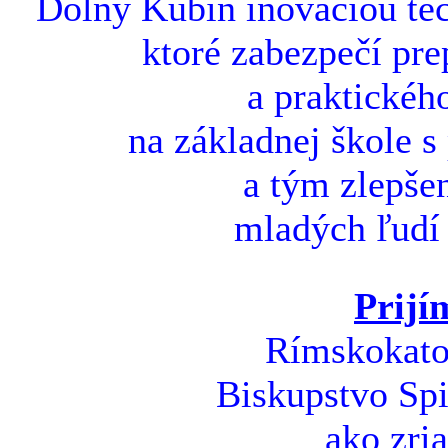
Dolný Kubín inováciou tec
ktoré zabezpečí pre
a praktickéh
na základnej škole s
a tým zlepšen
mladých ľudí 
Prijí
Rímskokatol
Biskupstvo Spi
ako zri